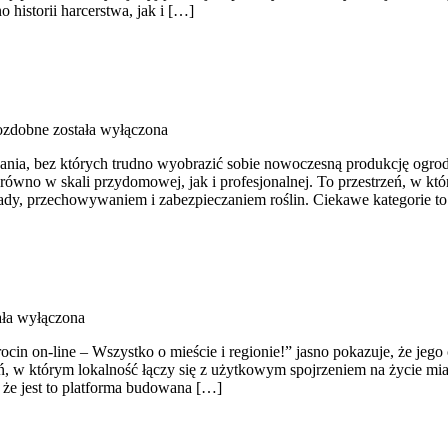
 historii harcerstwa, jak i […]
ozdobne
została wyłączona
zania, bez których trudno wyobrazić sobie nowoczesną produkcję ogrod
no w skali przydomowej, jak i profesjonalnej. To przestrzeń, w które
dy, przechowywaniem i zabezpieczaniem roślin. Ciekawe kategorie to
ała wyłączona
ocin on-line – Wszystko o mieście i regionie!” jasno pokazuje, że jego 
ń, w którym lokalność łączy się z użytkowym spojrzeniem na życie mias
 że jest to platforma budowana […]