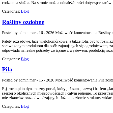
codzienna służba. Na stronie można odnaleźć treści dotyczące zarówno
Categories:
Blog
Rośliny ozdobne
Posted by admin
mar - 16 - 2026
Możliwość komentowania
Rośliny 
Palety rozsadowe, tace wielokomórkowe, a także folia pvc to rozwią
sprawdzonym produktom dla osób zajmujących się ogrodnictwem, zarów
odpowiada na realne potrzeby związane z wysiewem, produkcją rozsa
Categories:
Blog
Piła
Posted by admin
mar - 15 - 2026
Możliwość komentowania
Piła
zost
E-jarocin.pl to dynamiczny portal, który już samą nazwą i hasłem „Jar
szerzej o okolicznych miejscowościach i całym regionie. To przestrze
mieszkańców oraz odwiedzających. Już na poziomie struktury widać,
Categories:
Blog