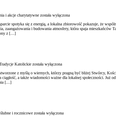
ia i akcje charytatywne
została wyłączona
cie spotyka się z energią, a lokalna zbiorowość pokazuje, że wspólne
a, zaangażowania i budowania atmosfery, która spaja mieszkańców Tar
zony z […]
Tradycje Katolickie
została wyłączona
stworzone z myślą o wiernych, którzy pragną być bliżej Stwórcy, Kości
jna ciągłość, a także wiadomości ważne dla lokalnej społeczności. Już 
nia […]
 ślubne i rocznicowe
została wyłączona