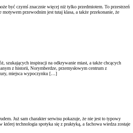
może być czymś znacznie więcej niż tylko przedmiotem. To przestrzeń
że motywem przewodnim jest tutaj klasa, a także przekonanie, że
ż, szukających inspiracji na odkrywanie miast, a także chcących
udowanym z historii, Norymberdze, przemysłowym centrum z
ultury, miejsca wypoczynku […]
rudem. Już sam charakter serwisu pokazuje, że nie jest to typowy
 w której technologia spotyka się z praktyką, a fachowa wiedza zostaje