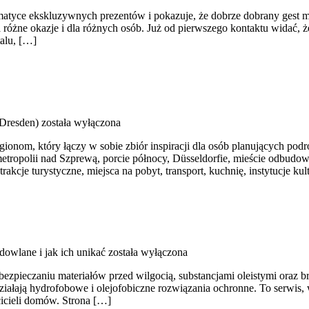
tematyce ekskluzywnych prezentów i pokazuje, że dobrze dobrany gest 
na różne okazje i dla różnych osób. Już od pierwszego kontaktu widać, 
talu, […]
Dresden)
została wyłączona
ionom, który łączy w sobie zbiór inspiracji dla osób planujących podró
 o metropolii nad Szprewą, porcie północy, Düsseldorfie, mieście odb
akcje turystyczne, miejsca na pobyt, transport, kuchnię, instytucje k
dowlane i jak ich unikać
została wyłączona
zabezpieczaniu materiałów przed wilgocią, substancjami oleistymi oraz b
 działają hydrofobowe i olejofobiczne rozwiązania ochronne. To serwis,
icieli domów. Strona […]