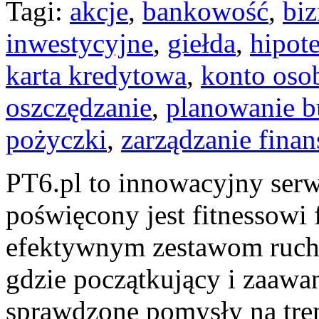
Tagi:
akcje
,
bankowość
,
biz
inwestycyjne
,
giełda
,
hipot
karta kredytowa
,
konto osob
oszczędzanie
,
planowanie b
pożyczki
,
zarządzanie fina
PT6.pl to innowacyjny serwi
poświęcony jest fitnessowi
efektywnym zestawom ruch
gdzie początkujący i zaaw
sprawdzone pomysły na tren